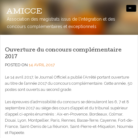
-
AMICCE
Association des magistrats issus de l'intégration et des
concours complémentaires et exceptionnels
Ouverture du concours complémentaire
2017
POSTED ON
14 AVRIL 2017
Le 14 avril 2017, le Journal Officiel a publié l’Arrêté portant ouverture
au titre de l’année 2017 du concours complémentaire. Cette année, 50
postes sont ouverts au second grade.
Les épreuves d’admissibilité du concours se dérouleront les 6, 7 et 8
septembre 2017 au siège des cours d’appel et du tribunal supérieur
d’appel ci-après énumérés : Aix-en-Provence, Bordeaux, Colmar,
Douai, Lyon, Montpellier, Paris, Rennes, Basse-Terre, Cayenne, Fort-de-
France, Saint-Denis de La Réunion, Saint-Pierre-et-Miquelon, Nouméa
et Papeete.