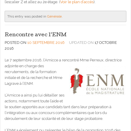
l’escalier Z et allez au 2e étage. (
Voir le plan d’accès
).
This entry was posted in
Générale
.
Rencontre avec l’ENM
POSTED ON
10 SEPTEMBRE 2016
UPDATED ON
17 OCTOBRE
2016
Le 7 septembre 2016, l’Amicce a rencontré Mme Perreux,
directrice
adjointe en charge des
recrutements, de la formation
initiale et de la recherche et Mme
Lagrave à l’ENM.
L’Amicce a ainsi pu lui détailler ses
actions, notamment toute l’aide et
le soutien apportés aux candidats tant dans leur préparation à
l’intégration ou aux concours complémentaires que lors du
déroulement de leur scolarité et de leur stage probatoire.
L’ENM a également pu présenter le bilan de la promotion 2016 des