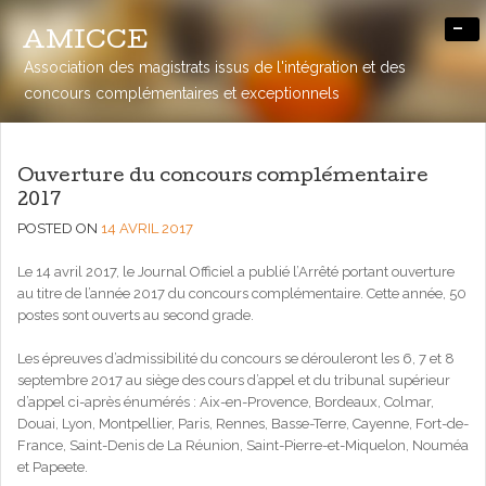
-
AMICCE
Association des magistrats issus de l'intégration et des
concours complémentaires et exceptionnels
Ouverture du concours complémentaire
2017
POSTED ON
14 AVRIL 2017
Le 14 avril 2017, le Journal Officiel a publié l’Arrêté portant ouverture
au titre de l’année 2017 du concours complémentaire. Cette année, 50
postes sont ouverts au second grade.
Les épreuves d’admissibilité du concours se dérouleront les 6, 7 et 8
septembre 2017 au siège des cours d’appel et du tribunal supérieur
d’appel ci-après énumérés : Aix-en-Provence, Bordeaux, Colmar,
Douai, Lyon, Montpellier, Paris, Rennes, Basse-Terre, Cayenne, Fort-de-
France, Saint-Denis de La Réunion, Saint-Pierre-et-Miquelon, Nouméa
et Papeete.