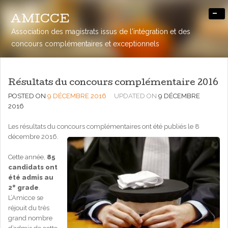
-
AMICCE
Association des magistrats issus de l'intégration et des
concours complémentaires et exceptionnels
Résultats du concours complémentaire 2016
POSTED ON
9 DÉCEMBRE 2016
UPDATED ON
9 DÉCEMBRE
2016
Les résultats du concours complémentaires ont été publiés le 8
décembre 2016.
Cette année,
85
candidats ont
été admis au
e
2
grade
.
L’Amicce se
réjouit du très
grand nombre