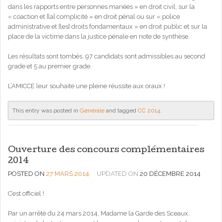
dans les rapports entre personnes mariées » en droit civil, sur la
« coaction et [la] complicité » en droit pénal ou sur « police
administrative et [les] droits fondamentaux » en droit public et sur la
place de la victime dans la justice pénale en note de synthèse.
Les résultats sont tombés. 97 candidats sont admissibles au second
grade et 5 au premier grade.
L’AMICCE leur souhaite une pleine réussite aux oraux !
This entry was posted in
Générale
and tagged
CC 2014
.
Ouverture des concours complémentaires
2014
POSTED ON
27 MARS 2014
UPDATED ON
20 DÉCEMBRE 2014
C’est officiel !
Par un arrêté du 24 mars 2014, Madame la Garde des Sceaux,