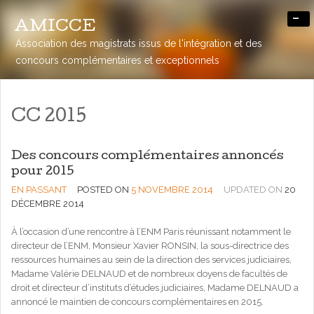
-
AMICCE
Association des magistrats issus de l'intégration et des
concours complémentaires et exceptionnels
CC 2015
Des concours complémentaires annoncés
pour 2015
EN PASSANT
POSTED ON
5 NOVEMBRE 2014
UPDATED ON
20
DÉCEMBRE 2014
À l’occasion d’une rencontre à l’ENM Paris réunissant notamment le
directeur de l’ENM, Monsieur Xavier RONSIN, la sous-directrice des
ressources humaines au sein de la direction des services judiciaires,
Madame Valérie DELNAUD et de nombreux doyens de facultés de
droit et directeur d’instituts d’études judiciaires, Madame DELNAUD a
annoncé le maintien de concours complémentaires en 2015.