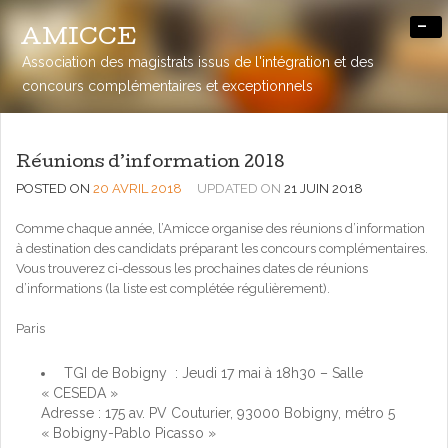
-
AMICCE
Association des magistrats issus de l'intégration et des
concours complémentaires et exceptionnels
Réunions d’information 2018
POSTED ON
20 AVRIL 2018
UPDATED ON
21 JUIN 2018
Comme chaque année, l’Amicce organise des réunions d’information
à destination des candidats préparant les concours complémentaires.
Vous trouverez ci-dessous les prochaines dates de réunions
d’informations (la liste est complétée régulièrement).
Paris
TGI de Bobigny : Jeudi 17 mai à 18h30 – Salle
« CESEDA »
Adresse : 175 av. PV Couturier, 93000 Bobigny, métro 5
« Bobigny-Pablo Picasso »